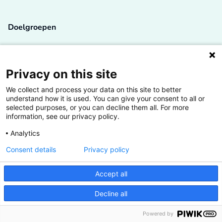
Doelgroepen
Studenten
Lectoren en onderzoekers
Privacy on this site
We collect and process your data on this site to better
Bedrijven
understand how it is used. You can give your consent to all or
selected purposes, or you can decline them all. For more
Hogescholen
information, see our privacy policy.
Analytics
Consent details
Privacy policy
De grootste kennisbank van het HBO
Accept all
Inspiratie op jouw vakgebied
Decline all
Vrij toegankelijk
Powered by