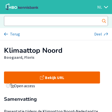
NL
Terug
Deel
Klimaattop Noord
Boogaard, Floris
Bekijk URL
Open access
Samenvatting
Presentatie tijdens de Klimaattop Noord-Nederland te