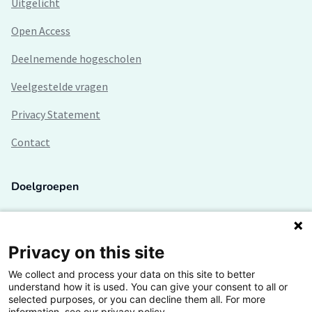
Uitgelicht
Open Access
Deelnemende hogescholen
Veelgestelde vragen
Privacy Statement
Contact
Doelgroepen
Studenten
Lectoren en onderzoekers
Privacy on this site
We collect and process your data on this site to better
Bedrijven
understand how it is used. You can give your consent to all or
selected purposes, or you can decline them all. For more
Hogescholen
information, see our privacy policy.