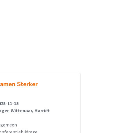
amen Sterker
025-11-15
ager-Wittenaar, Harriët
lgemeen
onferentiebijdrage