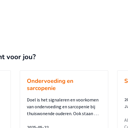
nt voor jou?
Ondervoeding en
S
sarcopenie
2
Doel is het signaleren en voorkomen
J
van ondervoeding en sarcopenie bij
thuiswonende ouderen. Ook staan …
A
C
2025-05-22