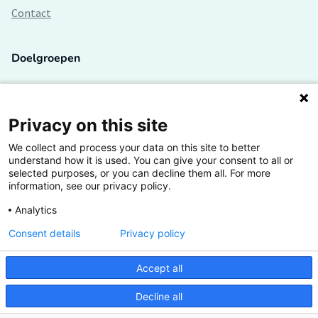
Contact
Doelgroepen
Studenten
Lectoren en onderzoekers
Privacy on this site
We collect and process your data on this site to better
Bedrijven
understand how it is used. You can give your consent to all or
selected purposes, or you can decline them all. For more
Hogescholen
information, see our privacy policy.
Analytics
Consent details
Privacy policy
De grootste kennisbank van het HBO
Accept all
Inspiratie op jouw vakgebied
Decline all
Vrij toegankelijk