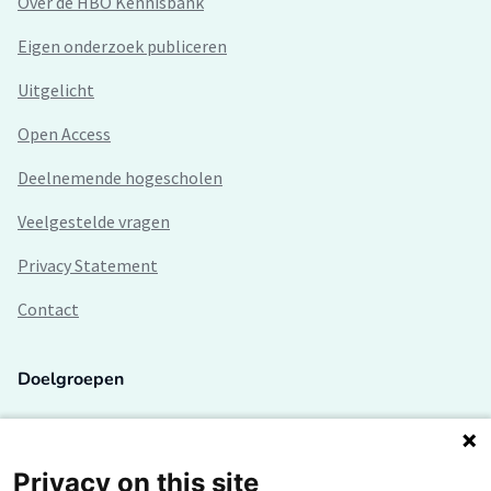
Over de HBO Kennisbank
Eigen onderzoek publiceren
Uitgelicht
Open Access
Deelnemende hogescholen
Veelgestelde vragen
Privacy Statement
Contact
Doelgroepen
Studenten
Lectoren en onderzoekers
Privacy on this site