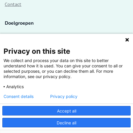
Contact
Doelgroepen
Studenten
Lectoren en onderzoekers
Privacy on this site
We collect and process your data on this site to better
Bedrijven
understand how it is used. You can give your consent to all or
selected purposes, or you can decline them all. For more
Hogescholen
information, see our privacy policy.
Analytics
Consent details
Privacy policy
De grootste kennisbank van het HBO
Accept all
Inspiratie op jouw vakgebied
Decline all
Vrij toegankelijk