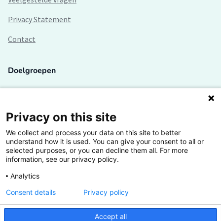
Privacy Statement
Contact
Doelgroepen
Studenten
Lectoren en onderzoekers
Privacy on this site
We collect and process your data on this site to better
Bedrijven
understand how it is used. You can give your consent to all or
selected purposes, or you can decline them all. For more
Hogescholen
information, see our privacy policy.
Analytics
Consent details
Privacy policy
De grootste kennisbank van het HBO
Accept all