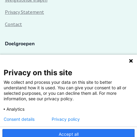
Privacy Statement
Contact
Doelgroepen
Studenten
Lectoren en onderzoekers
Privacy on this site
We collect and process your data on this site to better
Bedrijven
understand how it is used. You can give your consent to all or
selected purposes, or you can decline them all. For more
Hogescholen
information, see our privacy policy.
Analytics
Consent details
Privacy policy
De grootste kennisbank van het HBO
Accept all