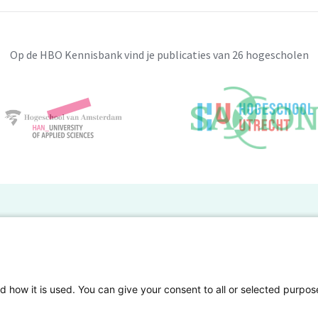
Op de HBO Kennisbank vind je publicaties van 26 hogescholen
BO Kennisbank
er de HBO Kennisbank
Deelnemende hogescholen
gen onderzoek publiceren
Veelgestelde vragen
d how it is used. You can give your consent to all or selected purpos
tgelicht
Privacy Statement