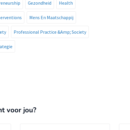
reneurship
Gezondheid
Health
terventions
Mens En Maatschappij
ety
Professional Practice &Amp; Society
ategie
nt voor jou?