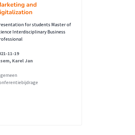
arketing and
igitalization
resentation for students Master of
cience Interdisciplinary Business
rofessional
021-11-19
lsem, Karel Jan
lgemeen
onferentiebijdrage