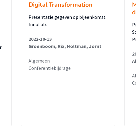
Digital Transformation
M
d
Presentatie gegeven op bijeenkomst
InnoLab.
P
S
2022-10-13
P
Groenboom, Rix; Holtman, Jornt
r
2
Algemeen
A
Conferentiebijdrage
A
C