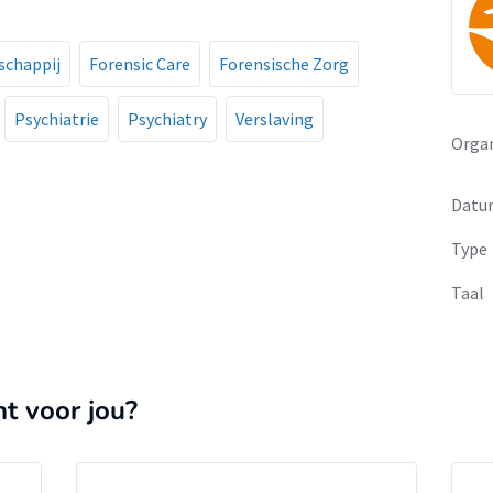
schappij
Forensic Care
Forensische Zorg
Psychiatrie
Psychiatry
Verslaving
Organ
Datu
Type
Taal
nt voor jou?