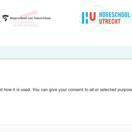
BO Kennisbank
er de HBO Kennisbank
Deelnemende hogescholen
gen onderzoek publiceren
Veelgestelde vragen
d how it is used. You can give your consent to all or selected purpos
tgelicht
Privacy Statement
en Access
Contact