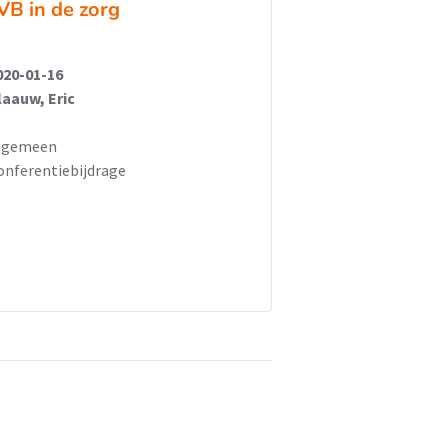
VB in de zorg
020-01-16
laauw, Eric
lgemeen
onferentiebijdrage