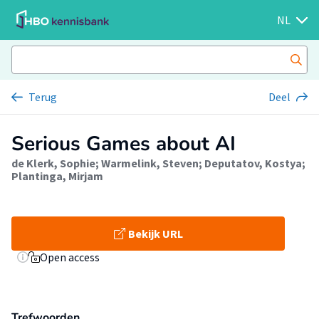
NL
Terug
Deel
Serious Games about AI
de Klerk, Sophie
;
Warmelink, Steven
;
Deputatov, Kostya
;
Plantinga, Mirjam
Bekijk URL
Open access
Trefwoorden