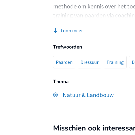
methode om kennis over het toep
training van paarden via coachin
willen bij het voorkomen en/of
Toon meer
paard tijdens dressuurmatige tr
ontwikkelen voor deze kennis ov
Trefwoorden
Paarden
Dressuur
Training
D
Thema
Natuur & Landbouw
Misschien ook interessa