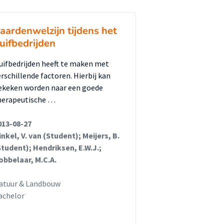
aardenwelzijn tijdens het
uifbedrijden
uifbedrijden heeft te maken met
erschillende factoren. Hierbij kan
ekeken worden naar een goede
herapeutische …
013-08-27
inkel, V. van (Student); Meijers, B.
Student); Hendriksen, E.W.J.;
obbelaar, M.C.A.
atuur & Landbouw
achelor