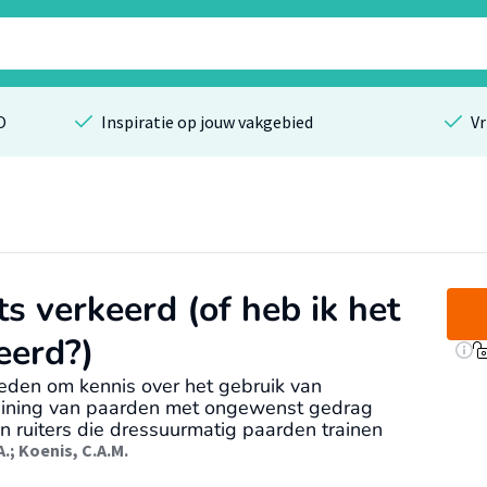
O
Inspiratie op jouw vakgebied
Vr
ts verkeerd (of heb ik het
eerd?)
eden om kennis over het gebruik van
 training van paarden met ongewenst gedrag
n ruiters die dressuurmatig paarden trainen
A.
;
Koenis, C.A.M.