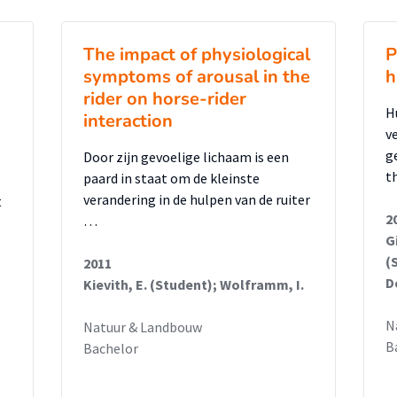
The impact of physiological
P
symptoms of arousal in the
h
rider on horse-rider
H
interaction
v
g
Door zijn gevoelige lichaam is een
t
paard in staat om de kleinste
verandering in de hulpen van de ruiter
t
2
…
G
(
2011
D
Kievith, E. (Student); Wolframm, I.
N
Natuur & Landbouw
B
Bachelor