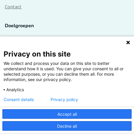
Contact
Doelgroepen
Studenten
Lectoren en onderzoekers
Privacy on this site
We collect and process your data on this site to better
Bedrijven
understand how it is used. You can give your consent to all or
selected purposes, or you can decline them all. For more
Hogescholen
information, see our privacy policy.
Analytics
Consent details
Privacy policy
De grootste kennisbank van het HBO
Accept all
Inspiratie op jouw vakgebied
Decline all
Vrij toegankelijk