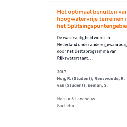
herinrichtingmaatregelen duidel
advies van waterspecialisten. Me
Het optimaal benutten va
maatregelen op het watersyste
hoogwatervrije terreinen 
het Splitsingspuntengebi
maatregelenpakket opgesteld 
duidelijk dat het grond- en oppe
De waterveiligheid wordt in
heeft gestaan van de rivieren. V
Nederland onder andere gewaarbor
watersysteem van Malburgen no
door het Deltaprogramma van
Rijkswaterstaat. …
uiterwaardsysteem, waarin over
Momenteel wordt het grond- en
2017
waardoor de natuurlijke dynamie
Nuij, R. (Student); Renswoude, R.
nog veel invloed op het grond-
van (Student); Eeman, S.
zandige bodemopbouw laat, in tij
Natuur & Landbouw
Veluwe kwel naar Malburgen str
Bachelor
zijgt veel grond- en oppervlakt
Wegzijging en verdamping maken