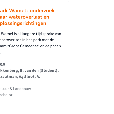
ark Wamel : onderzoek
aar wateroverlast en
plossingsrichtingen
n Wamel is al langere tijd sprake van
ateroverlast in het park met de
aam “Grote Gemeente’ en de paden
…
010
ikkenberg, B. van den (Student);
traatman, A.; Sloot, A.
atuur & Landbouw
achelor