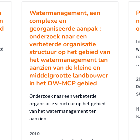
ijk gemaakt door een literatuurstudie en
t een modelanalyse is het effect van de
n
Watermanagement, een
P
em bepaald, waardoor een
in
complexe en
n
ed
georganiseerde aanpak :
o
kon worden. De kwetsbaarheidscan maakt
onderzoek naar een
rvlaktewater altijd sterk onder invloed
I
verbeterde organisatie
oor de aanleg van de bandijk in 1935 kon het
gd
w
structuur op het gebied van
g getypeerd worden als een
n
het watermanagement ten
stromingen nog regelmatig plaatsvonden.
aanzien van de kleine en
middelgrootte landbouwer
 oppervlaktewater meer gereguleerd,
2
in het OW-MCP gebied
k is afgenomen. Desondanks heeft de rivier
D
 en oppervlaktewater in Malburgen. De
S
Onderzoek naar een verbeterde
den van hoge rivierstanden, veel rivier- en
organisatie structuur op het gebied
N
van het watermanagement ten
omen. In perioden met lage rivierstanden
B
aanzien …
ewater weg naar de drainerende Nederrijn.
 het gebied kwetsbaar voor waterverlies.
2010