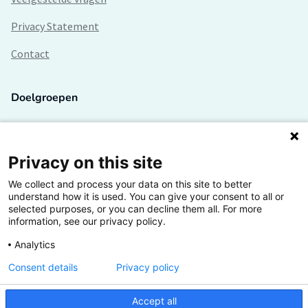
Privacy Statement
Contact
Doelgroepen
Studenten
Lectoren en onderzoekers
Privacy on this site
We collect and process your data on this site to better
Bedrijven
understand how it is used. You can give your consent to all or
selected purposes, or you can decline them all. For more
Hogescholen
information, see our privacy policy.
Analytics
Consent details
Privacy policy
De grootste kennisbank van het HBO
Accept all