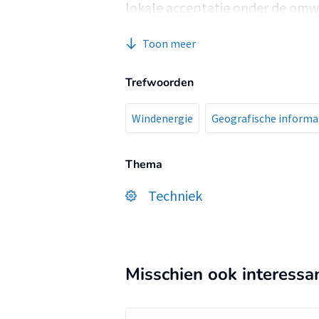
lokale acceptatie onder de om
variabelen die hierop van invloe
Toon meer
Trefwoorden
Windenergie
Geografische inform
Thema
Techniek
Misschien ook interessa