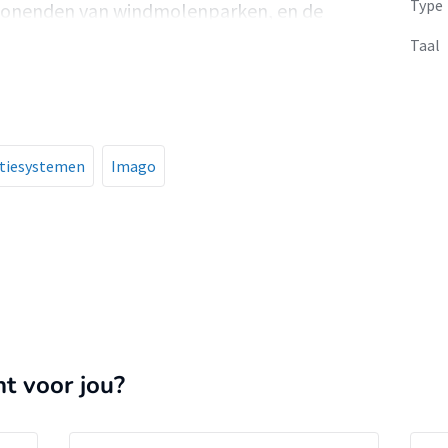
Type
wonenden van windmolenparken, en de
d kunnen zijn.
Taal
atiesystemen
Imago
nt voor jou?