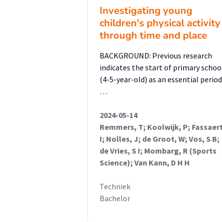
Investigating young
children's physical activity
through time and place
BACKGROUND: Previous research
indicates the start of primary schoo
(4-5-year-old) as an essential period
…
2024-05-14
Remmers, T; Koolwijk, P; Fassaert
I; Nolles, J; de Groot, W; Vos, S B;
de Vries, S I; Mombarg, R (Sports
Science); Van Kann, D H H
Techniek
Bachelor