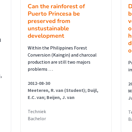
Can the rainforest of
D
Puerto Princesa be
b
preserved from
v
unstustainable
o
development
h
l
d
Within the Philippines Forest
o
Conversion (Kaingin) and charcoal
production are still two majors
P
problems …
i
,
2012-08-30
2
Meeteren, R. van (Student); Duijl,
M
E.C. van; Beijen, J. van
J
Techniek
T
Bachelor
B