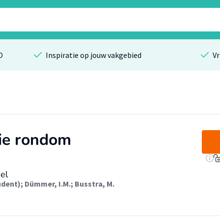
O
Inspiratie op jouw vakgebied
Vr
tie rondom
el
udent)
;
Dümmer, I.M.
;
Busstra, M.