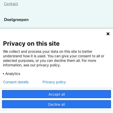
Contact
Doelgroepen
Studenten
Lectoren en onderzoekers
Privacy on this site
We collect and process your data on this site to better
Bedrijven
understand how it is used. You can give your consent to all or
selected purposes, or you can decline them all. For more
Hogescholen
information, see our privacy policy.
Analytics
Consent details
Privacy policy
De grootste kennisbank van het HBO
Accept all
Inspiratie op jouw vakgebied
Decline all
Vrij toegankelijk