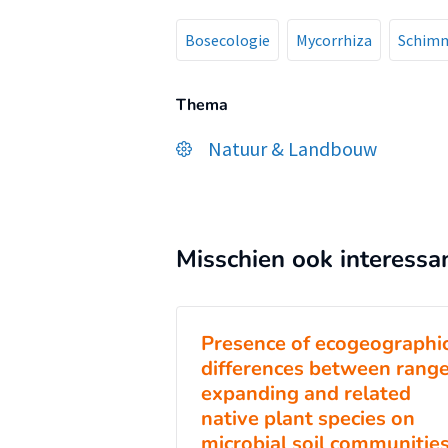
Bosecologie
Mycorrhiza
Schim
Thema
Natuur & Landbouw
Misschien ook interessa
Presence of ecogeographi
differences between rang
expanding and related
native plant species on
microbial soil communitie