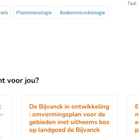
Taal
mels
Plantenecologie
Bodemmicrobiologie
nt voor jou?
c
De Bijvanck in ontwikkeling
E
e-
: omvormingsplan voor de
n
gebieden met uitheems bos
e
op landgoed de Bijvanck
p
s