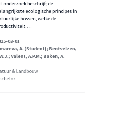
it onderzoek beschrijft de
elangrijkste ecologische principes in
atuurlijke bossen, welke de
roductiviteit …
015-03-01
imareva, A. (Student); Bentvelzen,
.W.J.; Valent, A.P.M.; Baken, A.
atuur & Landbouw
achelor