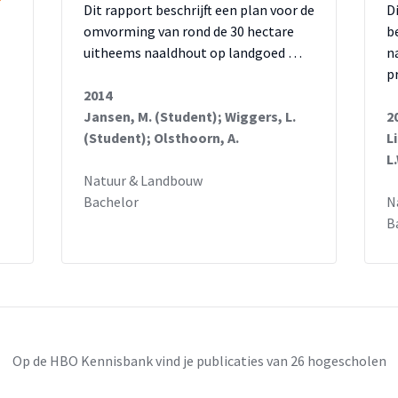
Dit rapport beschrijft een plan voor de
D
omvorming van rond de 30 hectare
b
uitheems naaldhout op landgoed …
n
p
2014
Jansen, M. (Student); Wiggers, L.
2
(Student); Olsthoorn, A.
L
L
Natuur & Landbouw
Bachelor
N
B
Op de HBO Kennisbank vind je publicaties van 26 hogescholen