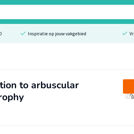
O
Inspiratie op jouw vakgebied
Vr
ation to arbuscular
rophy