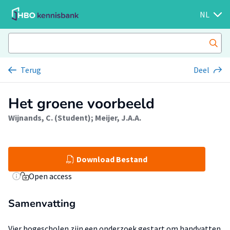
NL
Terug
Deel
Het groene voorbeeld
Wijnands, C. (Student)
;
Meijer, J.A.A.
Download Bestand
Open access
Samenvatting
Vier hogescholen zijn een onderzoek gestart om handvatten