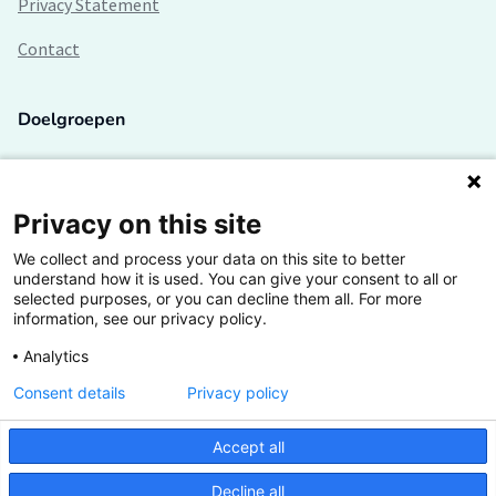
Privacy Statement
Contact
Doelgroepen
Studenten
Lectoren en onderzoekers
Privacy on this site
We collect and process your data on this site to better
Bedrijven
understand how it is used. You can give your consent to all or
selected purposes, or you can decline them all. For more
Hogescholen
information, see our privacy policy.
Analytics
Consent details
Privacy policy
De grootste kennisbank van het HBO
Accept all
Inspiratie op jouw vakgebied
Decline all