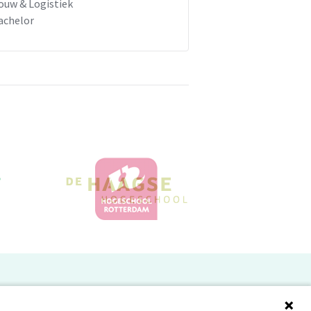
ouw & Logistiek
achelor
Doelgroepen