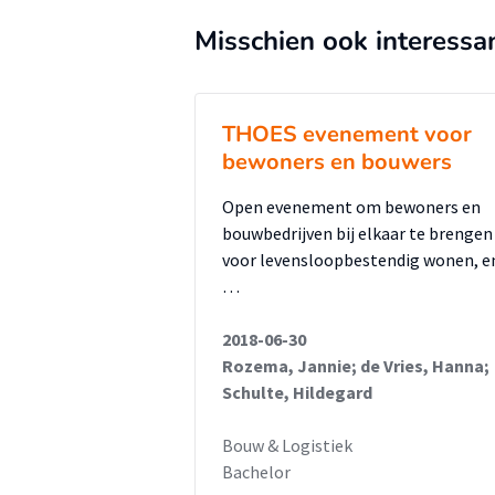
daadwerkelijk geïnteresseerd is
Misschien ook interessa
Het onderzoek zal zich daarom s
consument aan de voorkant van 
inzicht te geven in de kosten, b
THOES evenement voor
indicatie van de terugverdientij
bewoners en bouwers
verminderen van het maken van
Open evenement om bewoners en
consument beter te kunnen advi
bouwbedrijven bij elkaar te brengen
verhogen wordt een beroepspro
voor levensloopbestendig wonen, e
zich in een lijst waarin schemati
…
verduurzamingsmaatregelen met
2018-06-30
weergegeven met als doel het in
Rozema, Jannie; de Vries, Hanna;
terugverdientijd. Per product zi
Schulte, Hildegard
subsidies opgenomen. Vervolge
aspecten een indicatie van de t
Bouw & Logistiek
Bachelor
bleek gedurende het onderzoek d