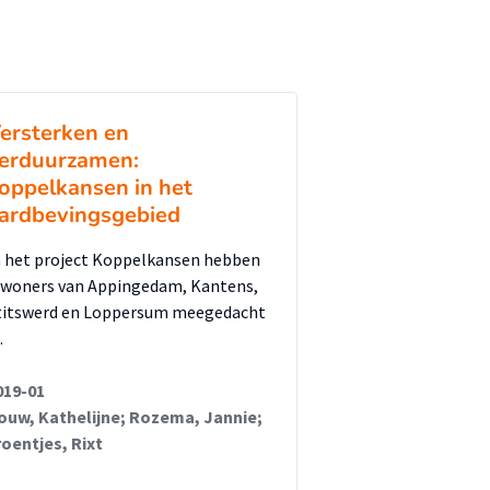
ersterken en
erduurzamen:
oppelkansen in het
ardbevingsgebied
n het project Koppelkansen hebben
nwoners van Appingedam, Kantens,
titswerd en Loppersum meegedacht
…
019-01
ouw, Kathelijne; Rozema, Jannie;
roentjes, Rixt