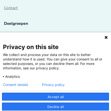
Contact
Doelgroepen
Studenten
Lectoren en onderzoekers
Privacy on this site
We collect and process your data on this site to better
Bedrijven
understand how it is used. You can give your consent to all or
selected purposes, or you can decline them all. For more
Hogescholen
information, see our privacy policy.
Analytics
Consent details
Privacy policy
De grootste kennisbank van het HBO
Accept all
Inspiratie op jouw vakgebied
Decline all