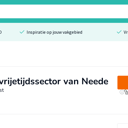
O
Inspiratie op jouw vakgebied
Vr
rijetijdssector van Neede
st