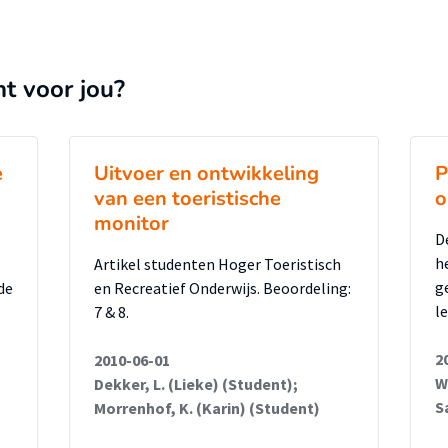
nt voor jou?
e
Uitvoer en ontwikkeling
P
van een toeristische
o
monitor
D
h
Artikel studenten Hoger Toeristisch
ge
de
en Recreatief Onderwijs. Beoordeling:
l
7 & 8.
2
2010-06-01
W
Dekker, L. (Lieke) (Student);
S
Morrenhof, K. (Karin) (Student)