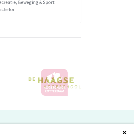
ecreatie, Beweging & Sport
achelor
Doelgroepen