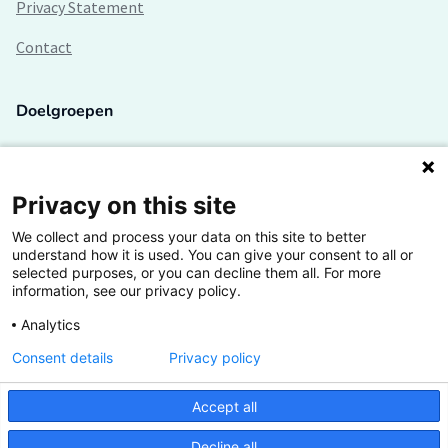
Privacy Statement
Contact
Doelgroepen
Studenten
Lectoren en onderzoekers
Privacy on this site
We collect and process your data on this site to better
Bedrijven
understand how it is used. You can give your consent to all or
selected purposes, or you can decline them all. For more
Hogescholen
information, see our privacy policy.
Analytics
Consent details
Privacy policy
De grootste kennisbank van het HBO
Accept all
Inspiratie op jouw vakgebied
Decline all