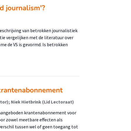
d journalism'?
schrijving van betrokken journalistiek
ditie vergelijken met de literatuur over
name de VS is gevormd. Is betrokken
 krantenabonnement
or); Niek Hietbrink (Lid Lectoraat)
os aangeboden krantenabonnement voor
r zowel meetbare effecten als
verschil tussen wel of geen toegang tot