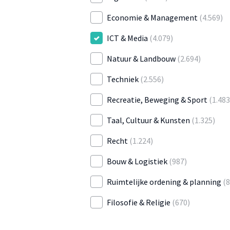
Economie & Management
(4.569)
ICT & Media
(4.079)
Natuur & Landbouw
(2.694)
Techniek
(2.556)
Recreatie, Beweging & Sport
(1.483
Taal, Cultuur & Kunsten
(1.325)
Recht
(1.224)
Bouw & Logistiek
(987)
Ruimtelijke ordening & planning
(8
Filosofie & Religie
(670)