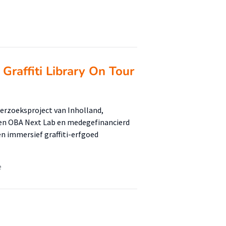
Graffiti Library On Tour
nderzoeksproject van Inholland,
 en OBA Next Lab en medegefinancierd
en immersief graffiti-erfgoed
e