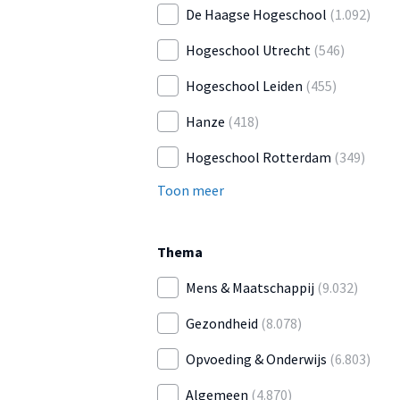
De Haagse Hogeschool
(1.092)
Hogeschool Utrecht
(546)
Hogeschool Leiden
(455)
Hanze
(418)
Hogeschool Rotterdam
(349)
Toon meer
Thema
Mens & Maatschappij
(9.032)
Gezondheid
(8.078)
Opvoeding & Onderwijs
(6.803)
Algemeen
(4.870)