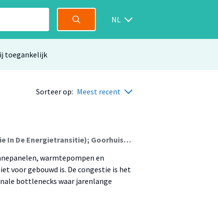
NL
ij toegankelijk
Sorteer op:
Meest recent
Boekelo, Marten; Cudjoe, Samuel (Systeemintegratie In De Energietransitie); Goorhuis, Dik; Hendriks, Eric; Hut, Peter; Jun, Lingkang; Lamain, Wiebo (Communication, Behaviour & Sustainable Society); Pul, Harold; van Rij, Eva (Communication, Behaviour & Sustainable Society); van Someren, Christian (Energietransitie En Netwerken); Zhan, Sen
 Zonnepanelen, warmtepompen en
iet voor gebouwd is. De congestie is het
nale bottle­necks waar jarenlange