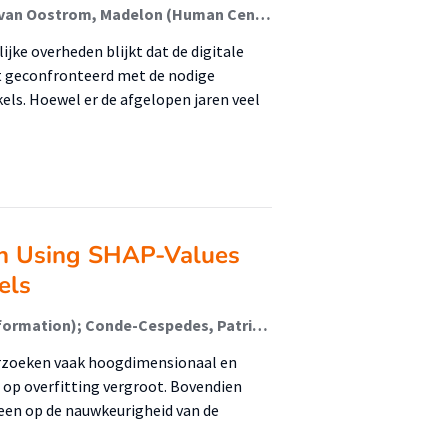
Ponsioen, Arnout (Human Centered Technologies); van Oostrom, Madelon (Human Centered Technologies)
ke overheden blijkt dat de digitale
dt geconfronteerd met de nodige
els. Hoewel er de afgelopen jaren veel
on Using SHAP-Values
els
Santavicca, Federico; Rietdijk, Harald (Digital Transformation); Conde-Cespedes, Patricia; Trocan, Maria
derzoeken vaak hoogdimensionaal en
 op overfitting vergroot. Bovendien
leen op de nauwkeurigheid van de