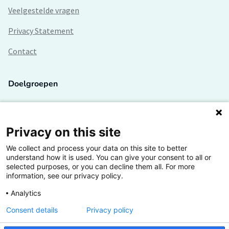
Veelgestelde vragen
Privacy Statement
Contact
Doelgroepen
Studenten
Lectoren en onderzoekers
Privacy on this site
We collect and process your data on this site to better
Bedrijven
understand how it is used. You can give your consent to all or
selected purposes, or you can decline them all. For more
Hogescholen
information, see our privacy policy.
Analytics
Consent details
Privacy policy
De grootste kennisbank van het HBO