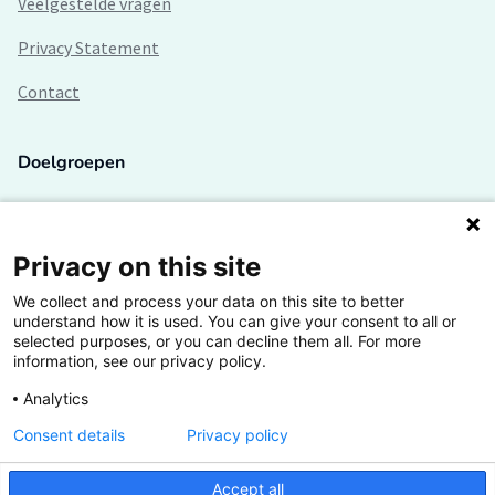
Veelgestelde vragen
Privacy Statement
Contact
Doelgroepen
Studenten
Lectoren en onderzoekers
Privacy on this site
We collect and process your data on this site to better
Bedrijven
understand how it is used. You can give your consent to all or
selected purposes, or you can decline them all. For more
Hogescholen
information, see our privacy policy.
Analytics
Consent details
Privacy policy
De grootste kennisbank van het HBO
Accept all