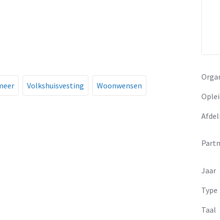
Organ
meer
Volkshuisvesting
Woonwensen
Oplei
Afdel
Partn
Jaar
Type
Taal