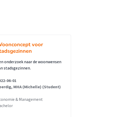
oonconcept voor
tadsgezinnen
en onderzoek naar de woonwensen
an stadsgezinnen.
022-06-01
eerdig, MHA (Michelle) (Student)
conomie & Management
achelor