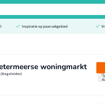
O
Inspiratie op jouw vakgebied
Vr
oetermeerse woningmarkt
 (Begeleider)
R