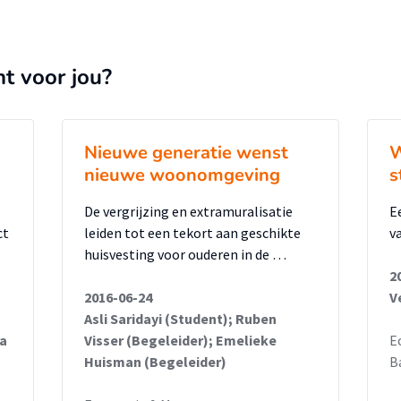
nt voor jou?
Nieuwe generatie wenst
W
nieuwe woonomgeving
s
De vergrijzing en extramuralisatie
E
ct
leiden tot een tekort aan geschikte
v
huisvesting voor ouderen in de …
2
2016-06-24
V
Asli Saridayi (Student); Ruben
za
Visser (Begeleider); Emelieke
E
Huisman (Begeleider)
B