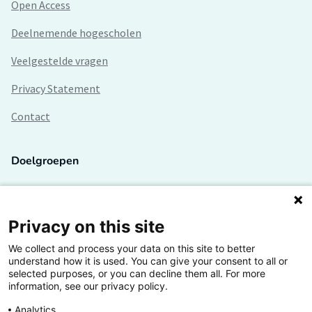
Open Access
Deelnemende hogescholen
Veelgestelde vragen
Privacy Statement
Contact
Doelgroepen
Studenten
Lectoren en onderzoekers
Privacy on this site
We collect and process your data on this site to better
Bedrijven
understand how it is used. You can give your consent to all or
selected purposes, or you can decline them all. For more
Hogescholen
information, see our privacy policy.
Analytics