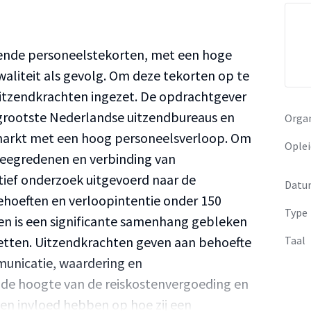
jnende personeelstekorten, met een hoge
liteit als gevolg. Om deze tekorten op te
uitzendkrachten ingezet. De opdrachtgever
 grootste Nederlandse uitzendbureaus en
Organ
arkt met een hoog personeelsverloop. Om
Oplei
eweegredenen en verbinding van
tief onderzoek uitgevoerd naar de
Datu
ehoeften en verloopintentie onder 150
Type
ten is een significante samenhang gebleken
cetten. Uitzendkrachten geven aan behoefte
Taal
mmunicatie, waardering en
de hoogte van de reiskostenvergoeding en
en invloed hebben op hoe zij een