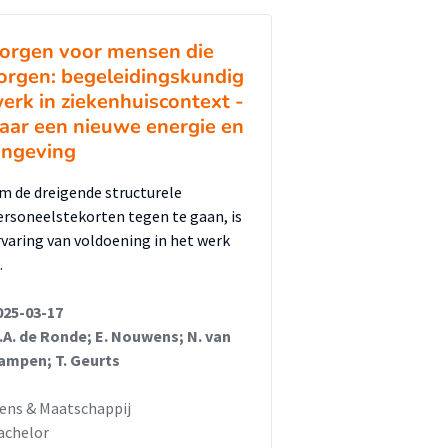
orgen voor mensen die
orgen: begeleidingskundig
erk in ziekenhuiscontext -
aar een nieuwe energie en
ingeving
m de dreigende structurele
ersoneelstekorten tegen te gaan, is
rvaring van voldoening in het werk
…
025-03-17
.A. de Ronde; E. Nouwens; N. van
ampen; T. Geurts
ens & Maatschappij
achelor