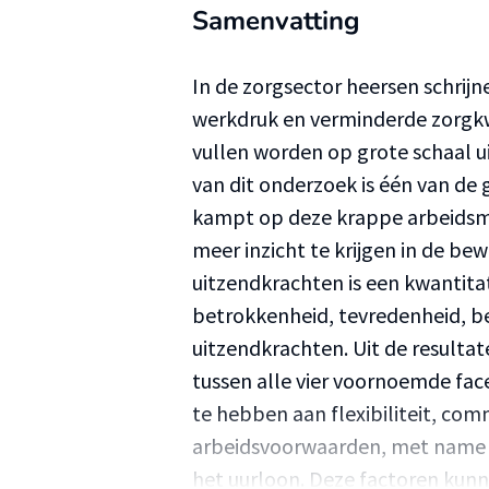
Samenvatting
In de zorgsector heersen schri
werkdruk en verminderde zorgkwa
vullen worden op grote schaal 
van dit onderzoek is één van de
kampt op deze krappe arbeidsm
meer inzicht te krijgen in de b
uitzendkrachten is een kwantita
betrokkenheid, tevredenheid, b
uitzendkrachten. Uit de resulta
tussen alle vier voornoemde fa
te hebben aan flexibiliteit, co
arbeidsvoorwaarden, met name 
het uurloon. Deze factoren kunn