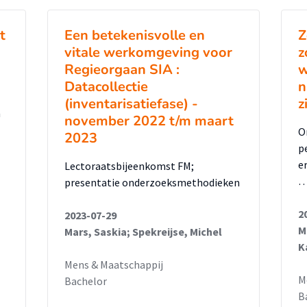
t
Een betekenisvolle en
Z
vitale werkomgeving voor
z
Regieorgaan SIA :
w
Datacollectie
n
(inventarisatiefase) -
z
n
november 2022 t/m maart
O
2023
p
e
Lectoraatsbijeenkomst FM;
presentatie onderzoeksmethodieken
2
2023-07-29
M
Mars, Saskia; Spekreijse, Michel
K
Mens & Maatschappij
M
Bachelor
B