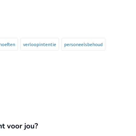
lke mate zij zich hieraan verbinden.
hoeften
verloopintentie
personeelsbehoud
nt voor jou?