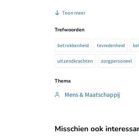
uitzendbureau uitkiezen en in we
Toon meer
Trefwoorden
betrokkenheid
tevredenheid
be
uitzendkrachten
zorgpersoneel
Thema
Mens & Maatschappij
Misschien ook interessa