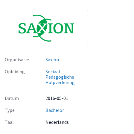
respondenten meer te betrekken bij het ontwikkelproces.
Tot slot is er aanbevolen om verder onderzoek te doen naar
de betrokkenheid van de respondenten in de volgende
stappen van het ontwikkelproces.
Organisatie
Saxion
Opleiding
Sociaal
Pedagogische
Hulpverlening
Datum
2016-05-01
Type
Bachelor
Taal
Nederlands