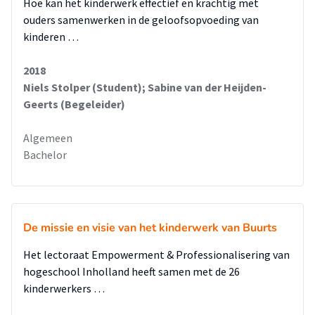
Hoe kan het kinderwerk effectief en krachtig met
ouders samenwerken in de geloofsopvoeding van
De eerste aanbeveling naar aanleiding van dit onderzoek
kinderen …
luidt het opnieuw uitvoeren van het onderzoek met enkele
aanpassingen, zoals het mondeling afnemen van de
2018
enquêtes. Door het onderzoek opnieuw af te nemen met
Niels Stolper (Student); Sabine van der Heijden-
enkele aanpassingen, bestaat er een kans dat er wel
Geerts (Begeleider)
betrouwbare en representatieve conclusies getrokken
kunnen worden. De instelling zou daardoor beter inzicht
Algemeen
kunnen krijgen in de wensen en behoeften van de doelgroep.
Bachelor
Daarnaast kan de instelling zorgen voor meer bekendheid
onder de burgers en wordt er aangeraden om de
samenwerking met de basisscholen op te zoeken. De
instelling kan dan samen met de scholen de ontwikkeling
van de kinderen stimuleren. De laatste aanbeveling is het
De missie en visie van het kinderwerk van Buurts
aanbieden van activiteiten gericht op de lichamelijke en
Het lectoraat Empowerment & Professionalisering van
sociale ontwikkeling.
hogeschool Inholland heeft samen met de 26
kinderwerkers …