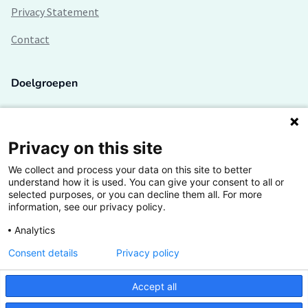
Privacy Statement
Contact
Doelgroepen
Studenten
Lectoren en onderzoekers
Privacy on this site
We collect and process your data on this site to better
Bedrijven
understand how it is used. You can give your consent to all or
selected purposes, or you can decline them all. For more
Hogescholen
information, see our privacy policy.
Analytics
Consent details
Privacy policy
De grootste kennisbank van het HBO
Accept all
Inspiratie op jouw vakgebied