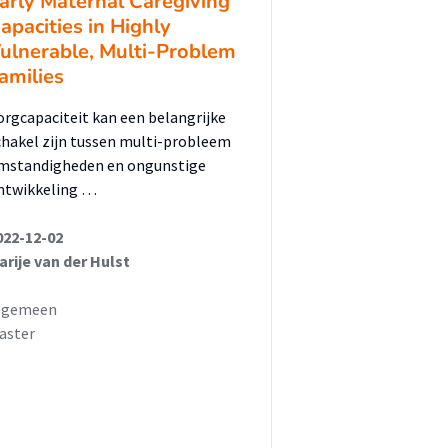
arly Maternal Caregiving
apacities in Highly
ulnerable, Multi-Problem
amilies
orgcapaciteit kan een belangrijke
chakel zijn tussen multi-probleem
mstandigheden en ongunstige
ntwikkeling …
022-12-02
arije van der Hulst
lgemeen
aster