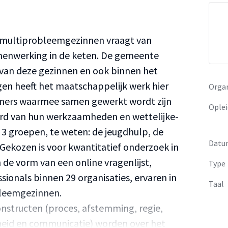
multiprobleemgezinnen vraagt van
menwerking in de keten. De gemeente
van deze gezinnen en ook binnen het
n heeft het maatschappelijk werk hier
Organ
tners waarmee samen gewerkt wordt zijn
Oplei
ard van hun werkzaamheden en wettelijke-
n 3 groepen, te weten: de jeugdhulp, de
Datu
Gekozen is voor kwantitatief onderzoek in
 de vorm van een online vragenlijst,
Type
sionals binnen 29 organisaties, ervaren in
Taal
bleemgezinnen.
nstructen (proces, afstemming, regie,
eid en communicatie) worden over het