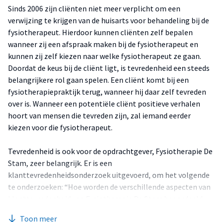
Sinds 2006 zijn cliënten niet meer verplicht om een
verwijzing te krijgen van de huisarts voor behandeling bij de
fysiotherapeut. Hierdoor kunnen cliënten zelf bepalen
wanneer zij een afspraak maken bij de fysiotherapeut en
kunnen zij zelf kiezen naar welke fysiotherapeut ze gaan.
Doordat de keus bij de cliënt ligt, is tevredenheid een steeds
belangrijkere rol gaan spelen. Een cliënt komt bij een
fysiotherapiepraktijk terug, wanneer hij daar zelf tevreden
over is. Wanneer een potentiële cliënt positieve verhalen
hoort van mensen die tevreden zijn, zal iemand eerder
kiezen voor die fysiotherapeut.
Tevredenheid is ook voor de opdrachtgever, Fysiotherapie De
Stam, zeer belangrijk. Er is een
klanttevredenheidsonderzoek uitgevoerd, om het volgende
te onderzoeken: “Hoe worden de verschillende aspecten van
klanttevredenheid van Fysiotherapie De Stam beoordeeld
door cliënten van Fysiotherapiepraktijk De Stam?” Dit is de
Toon meer