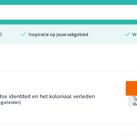
O
Inspiratie op jouw vakgebied
Vr
e identiteit en het koloniaal verleden
geleider)
R