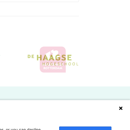
Doelgroepen
Studenten
Lectoren en onderzoekers
es, or you can decline