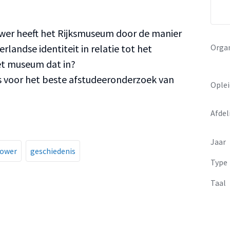
wer heeft het Rijksmuseum door de manier
Organ
andse identiteit in relatie tot het
et museum dat in?
js voor het beste afstudeeronderzoek van
Oplei
Afdel
Jaar
power
geschiedenis
Type
Taal