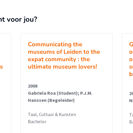
nt voor jou?
Communicating the
G
museums of Leiden to the
o
expat community : the
o
es
ultimate museum lovers!
s
b
2008
Gabriela Roa (Student); P.J.M.
2
Hanssen (Begeleider)
N
Taal, Cultuur & Kunsten
T
Bachelor
B