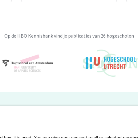
Op de HBO Kennisbank vind je publicaties van 26 hogescholen
BO Kennisbank
er de HBO Kennisbank
Deelnemende hogescholen
gen onderzoek publiceren
Veelgestelde vragen
d how it is used. You can give your consent to all or selected purpos