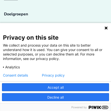
Doelgroepen
Studenten
Lectoren en onderzoekers
Privacy on this site
We collect and process your data on this site to better
Bedrijven
understand how it is used. You can give your consent to all or
selected purposes, or you can decline them all. For more
Hogescholen
information, see our privacy policy.
Analytics
Consent details
Privacy policy
De grootste kennisbank van het HBO
Accept all
Inspiratie op jouw vakgebied
Decline all
Vrij toegankelijk
Powered by