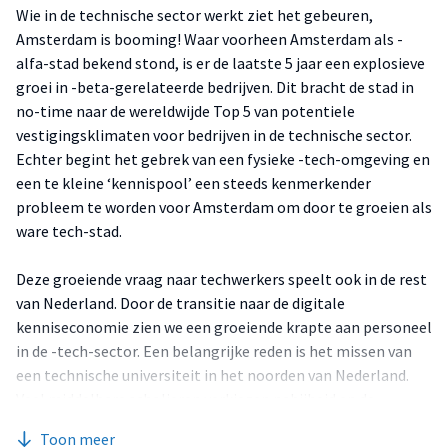
Wie in de technische sector werkt ziet het gebeuren,
Amsterdam is booming! Waar voorheen Amsterdam als -
alfa-stad bekend stond, is er de laatste 5 jaar een explosieve
groei in -beta-gerelateerde bedrijven. Dit bracht de stad in
no-time naar de wereldwijde Top 5 van potentiele
vestigingsklimaten voor bedrijven in de technische sector.
Echter begint het gebrek van een fysieke -tech-omgeving en
een te kleine ‘kennispool’ een steeds kenmerkender
probleem te worden voor Amsterdam om door te groeien als
ware tech-stad.
Deze groeiende vraag naar techwerkers speelt ook in de rest
van Nederland. Door de transitie naar de digitale
kenniseconomie zien we een groeiende krapte aan personeel
in de -tech-sector. Een belangrijke reden is het missen van
een technische universiteit in het noorden van Nederland.
Veel middelbare scholieren verkiezen nabijheid en de
bruisende stad Amsterdam boven het soort opleiding tijdens
Toon meer
hun studiekeuze. Door in de stad een tech-universiteit en een