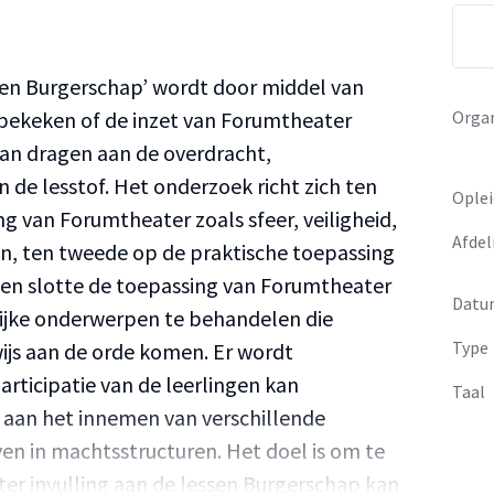
en Burgerschap’ wordt door middel van
Organ
 bekeken of de inzet van Forumtheater
kan dragen aan de overdracht,
 de lesstof. Het onderzoek richt zich ten
Oplei
ng van Forumtheater zoals sfeer, veiligheid,
Afdel
n, ten tweede op de praktische toepassing
ten slotte de toepassing van Forumtheater
Datu
ijke onderwerpen te behandelen die
Type
js aan de orde komen. Er wordt
ticipatie van de leerlingen kan
Taal
n aan het innemen van verschillende
ven in machtsstructuren. Het doel is om te
er invulling aan de lessen Burgerschap kan