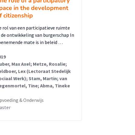
he role of a participatory
pace in the development
f citizenship
e rol van een participatieve ruimte
n de ontwikkeling van burgerschap In
oenemende mate is in beleid …
019
uber, Max Axel; Metze, Rosalie;
eldboer, Lex (Lectoraat Stedelijk
ociaal Werk); Stam, Martin; van
egenmortel, Tine; Abma, Tineke
pvoeding & Onderwijs
aster