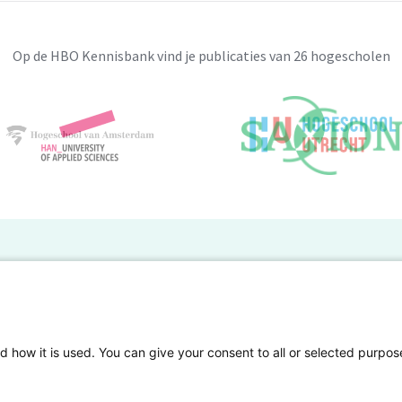
Op de HBO Kennisbank vind je publicaties van 26 hogescholen
BO Kennisbank
er de HBO Kennisbank
Deelnemende hogescholen
gen onderzoek publiceren
Veelgestelde vragen
d how it is used. You can give your consent to all or selected purpos
tgelicht
Privacy Statement