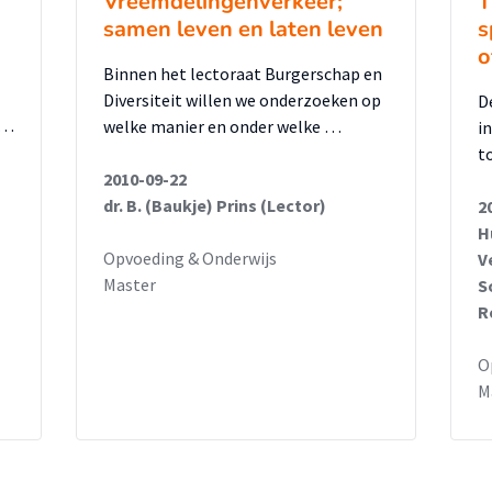
Vreemdelingenverkeer;
T
samen leven en laten leven
s
o
Binnen het lectoraat Burgerschap en
Diversiteit willen we onderzoeken op
D
 …
welke manier en onder welke …
i
t
2010-09-22
dr. B. (Baukje) Prins (Lector)
2
H
Opvoeding & Onderwijs
V
Master
S
R
O
M