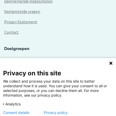
Deelnemende hogescholen
Veelgestelde vragen
Privacy Statement
Contact
Doelgroepen
Studenten
Lectoren en onderzoekers
Privacy on this site
We collect and process your data on this site to better
Bedrijven
understand how it is used. You can give your consent to all or
selected purposes, or you can decline them all. For more
Hogescholen
information, see our privacy policy.
Analytics
Consent details
Privacy policy