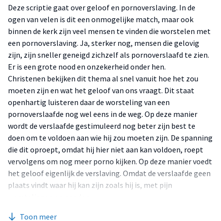
Deze scriptie gaat over geloof en pornoverslaving. In de
ogen van velen is dit een onmogelijke match, maar ook
binnen de kerk zijn veel mensen te vinden die worstelen met
een pornoverslaving. Ja, sterker nog, mensen die gelovig
zijn, zijn sneller geneigd zichzelf als pornoverslaafd te zien.
Er is een grote nood en onzekerheid onder hen.
Christenen bekijken dit thema al snel vanuit hoe het zou
moeten zijn en wat het geloof van ons vraagt. Dit staat
openhartig luisteren daar de worsteling van een
pornoverslaafde nog wel eens in de weg. Op deze manier
wordt de verslaafde gestimuleerd nog beter zijn best te
doen om te voldoen aan wie hij zou moeten zijn. De spanning
die dit oproept, omdat hij hier niet aan kan voldoen, roept
vervolgens om nog meer porno kijken. Op deze manier voedt
het geloof eigenlijk de verslaving. Omdat de verslaafde geen
plaats vindt waar hij kan zijn zoals hij is, met pijn
worstelingen en zonden.
In plaats van meteen een bijbels referentiekader te
Toon meer
gebruiken in de benadering van pornoverslaving, is het goed