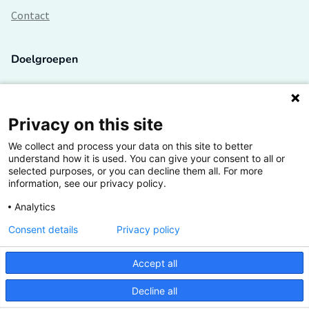
Contact
Doelgroepen
Studenten
Lectoren en onderzoekers
Privacy on this site
We collect and process your data on this site to better
Bedrijven
understand how it is used. You can give your consent to all or
selected purposes, or you can decline them all. For more
Hogescholen
information, see our privacy policy.
Analytics
Consent details
Privacy policy
De grootste kennisbank van het HBO
Accept all
Inspiratie op jouw vakgebied
Decline all
Vrij toegankelijk