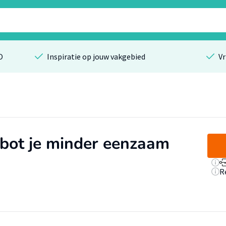
O
Inspiratie op jouw vakgebied
Vr
obot je minder eenzaam
R