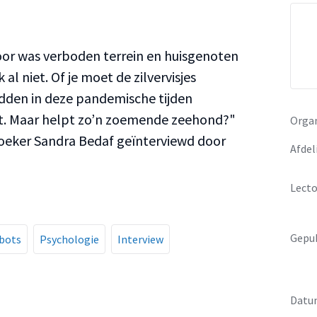
oor was verboden terrein en huisgenoten
l niet. Of je moet de zilvervisjes
dden in deze pandemische tijden
t. Maar helpt zo’n zoemende zeehond?"
Organ
zoeker Sandra Bedaf geïnterviewd door
Afdel
Lecto
Gepub
bots
Psychologie
Interview
Datu