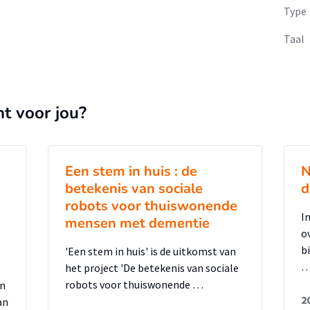
Type
Taal
nt voor jou?
Een stem in huis : de
N
betekenis van sociale
d
robots voor thuiswonende
I
mensen met dementie
o
b
'Een stem in huis' is de uitkomst van
het project 'De betekenis van sociale
robots voor thuiswonende …
en
2
an