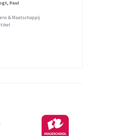
ogt, Paul
ens & Maatschappij
rtikel