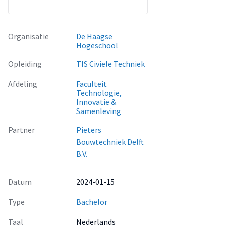
duurzaamheid en er zal gekeken worden naar
uitvoerbaarheid. Op basis van de
duurzaamheidsberekeningen wordt onderzocht of er
Organisatie
De Haagse
alternatieve opties zijn om de milieuscore verder te
Hogeschool
verbeteren.
Opleiding
TIS Civiele Techniek
Afdeling
Faculteit
Technologie,
Innovatie &
Samenleving
Partner
Pieters
Bouwtechniek Delft
B.V.
Datum
2024-01-15
Type
Bachelor
Taal
Nederlands