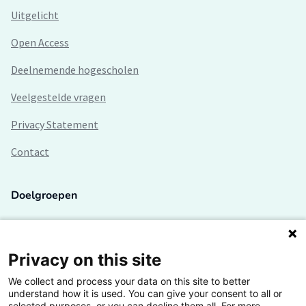
Uitgelicht
Open Access
Deelnemende hogescholen
Veelgestelde vragen
Privacy Statement
Contact
Doelgroepen
Studenten
Lectoren en onderzoekers
Privacy on this site
We collect and process your data on this site to better
Bedrijven
understand how it is used. You can give your consent to all or
selected purposes, or you can decline them all. For more