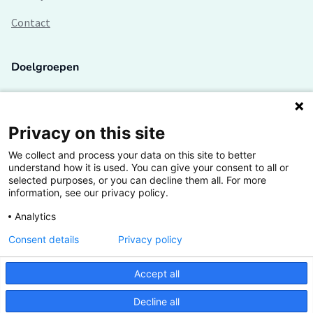
Contact
Doelgroepen
Studenten
Lectoren en onderzoekers
Privacy on this site
We collect and process your data on this site to better
Bedrijven
understand how it is used. You can give your consent to all or
selected purposes, or you can decline them all. For more
Hogescholen
information, see our privacy policy.
Analytics
Consent details
Privacy policy
De grootste kennisbank van het HBO
Accept all
Inspiratie op jouw vakgebied
Decline all