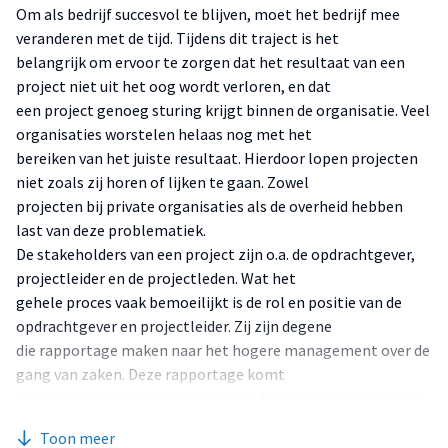
Om als bedrijf succesvol te blijven, moet het bedrijf mee
veranderen met de tijd. Tijdens dit traject is het
belangrijk om ervoor te zorgen dat het resultaat van een
project niet uit het oog wordt verloren, en dat
een project genoeg sturing krijgt binnen de organisatie. Veel
organisaties worstelen helaas nog met het
bereiken van het juiste resultaat. Hierdoor lopen projecten
niet zoals zij horen of lijken te gaan. Zowel
projecten bij private organisaties als de overheid hebben
last van deze problematiek.
De stakeholders van een project zijn o.a. de opdrachtgever,
projectleider en de projectleden. Wat het
gehele proces vaak bemoeilijkt is de rol en positie van de
opdrachtgever en projectleider. Zij zijn degene
die rapportage maken naar het hogere management over de
gang van zaken. Deze rapportage komt
niet altijd overeen met de mening of perceptie van mensen
in een project of in de omgeving hiervan. Er
Toon meer
zijn situaties waarin de projectleider niet volledig op de