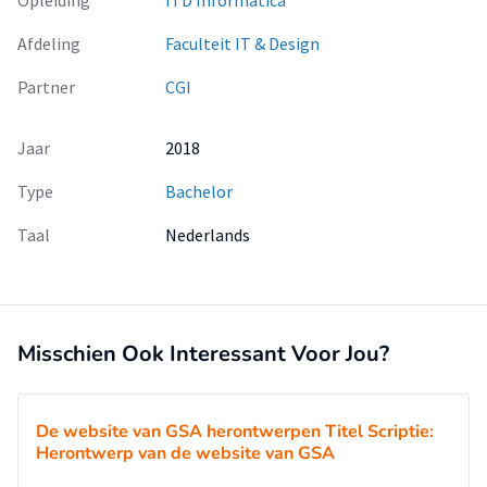
Opleiding
ITD Informatica
kantelpunt. De projectleden en projectleider zijn niet
van elkaars status in het project op de hoogte, hierdoor
Afdeling
Faculteit IT & Design
wordt de projectleider niet genoeg geïnformeerd
en kan er geen goede begeleiding plaatsvinden. Uiteindelijk
Partner
CGI
wordt het gezamenlijke doel onduidelijk en
vaak niet meer bereikt (Dohmen, 2011).
Jaar
2018
Type
Bachelor
Taal
Nederlands
Misschien Ook Interessant Voor Jou?
De website van GSA herontwerpen Titel Scriptie:
Herontwerp van de website van GSA