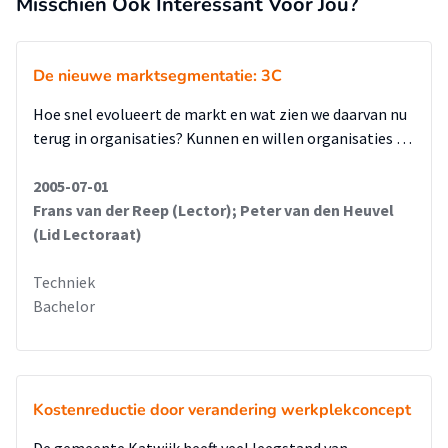
Misschien Ook Interessant Voor Jou?
Uit overleg met een aantal betrokkenen bij NEM is er voor
elke voorziening een pakket van eisen opgesteld. Aan de
hand van deze eisen zijn er enkele concepten opgesteld.
De nieuwe marktsegmentatie: 3C
Welke door middel van de Kesselring methode aan de
Hoe snel evolueert de markt en wat zien we daarvan nu
variabele eisen gemeten zijn om tot de beste keuze te
terug in organisaties? Kunnen en willen organisaties …
komen. Uit Kesselring en verschillende afwegingen over de
beschikbare tijd binnen het project. Is de keuze gemaakt om
2005-07-01
de transportkosten van de strongback te verlagen, door
Frans van der Reep (Lector); Peter van den Heuvel
deze uit te voeren als delen ter grootte van containers.
(Lid Lectoraat)
Zodat het economisch gezien rendabel wordt om de
strongback te vervoeren naar een volgende bouwplaats en
Techniek
dus te hergebruiken. Voorwaarde hiervoor is wel dat de
Bachelor
strongback dusdanig universeel uitgevoerd dient te worden
dat deze daadwerkelijk gebruikt kan worden bij de
verschillende HRSG’s.
Kostenreductie door verandering werkplekconcept
Uit de keuze om het concept van de strongback ter grote van
containers uit te voeren, is een vakwerk gemaakt. Het