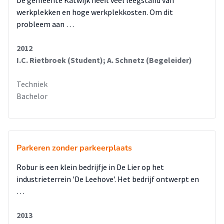
De gemeente Katwijk heeft veel leegstand van
vakwerk is zo gedimensioneerd dat deze in delen ter grote
werkplekken en hoge werkplekkosten. Om dit
van containers opgedeeld kan worden. Een twintig voet en
probleem aan …
twee veertig voet containers. Aan de hand van het vakwerk
zijn de resultante krachten bij een lading van 310 ton
2012
berekend. Het vakwerk is uitgewerkt in het programma
I.C. Rietbroek (Student); A. Schnetz (Begeleider)
Femap om de profielen te dimensioneren. Hieruit is een
frame ontstaan. Met de kennis dat het vakwerk in evenwicht
Techniek
is, zijn de krachten op de verbindingstukken bij maximale
Bachelor
belasting berekend. Het frame is uitgewerkt in het 3D
programma Autodesk Inventor, waarin de verbindingen
tussen de framedelen en de hoekdelen van containers
ontworpen en gemodelleerd zijn.
Parkeren zonder parkeerplaats
Naast het container-sized frame is een nieuwe verbinding
Robur is een klein bedrijfje in De Lier op het
tussen de strongback en de bundel ontworpen. Door middel
industrieterrein 'De Leehove'. Het bedrijf ontwerpt en
van een vormgesloten haak kan de bundel overeind gehesen
…
worden. Als de bundel en het frame geheel gekanteld zijn is
het mogelijk om de bundel uit de haak te laten zakken.
2013
Door de mogelijkheid om het frame te hergebruiken kan er