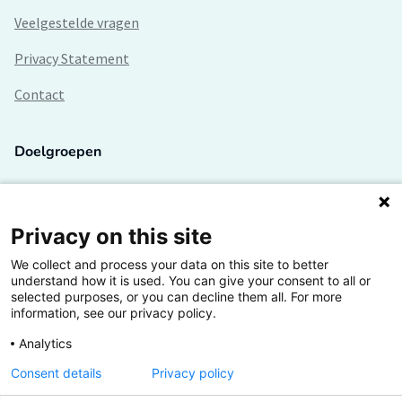
Veelgestelde vragen
Privacy Statement
Contact
Doelgroepen
Studenten
Lectoren en onderzoekers
Privacy on this site
We collect and process your data on this site to better
Bedrijven
understand how it is used. You can give your consent to all or
selected purposes, or you can decline them all. For more
Hogescholen
information, see our privacy policy.
Analytics
Consent details
Privacy policy
De grootste kennisbank van het HBO