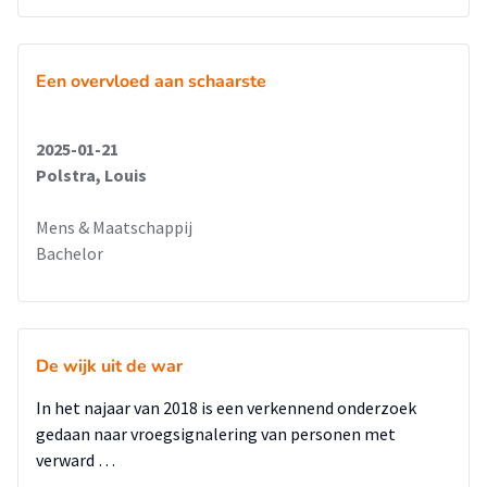
relatie, waarbij het echt leren kennen en begrijpen van de
ander centraal staat.
Naar aanleiding van dit onderzoek zijn er een aantal
aanbevelingen beschreven waaronder de belangrijksten zijn:
Een overvloed aan schaarste
Relatiegericht werken met onbegrepen gedrag 202401095
Dat aangaan van een relatie niet alleen met
2025-01-21
bewoners/burgers belangrijk is, maar ook binnen de
Polstra, Louis
organisatie gemist wordt. Practice what you preach.
Een goede inbedding van voorlichting over onbegrepen
Mens & Maatschappij
gedrag en het aangaan van relaties met deze groep
Bachelor
zorgvragers, door middel van het volgen van trainingen en
het (jaarlijks) herhalen van deze trainingen.
Inzetten van gespecialiseerde collega's (bijvoorbeeld
coördinator OGGZ) voor het geven van voorlichtingen aan
De wijk uit de war
vrijwilligers en bewonersgroepen over onbegrepen gedrag.
Heb als organisatie oog en aandacht voor het
In het najaar van 2018 is een verkennend onderzoek
implementeren van eventuele nieuwe werkwijze en scholing
gedaan naar vroegsignalering van personen met
binnen de organisatie. Het vraagt een omslag van
verward …
medewerkers binnen de huidige manier van werken. Draag