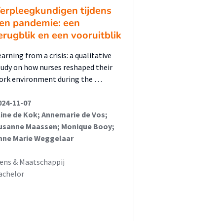
erpleegkundigen tijdens
en pandemie: een
erugblik en een vooruitblik
arning from a crisis: a qualitative
tudy on how nurses reshaped their
ork environment during the …
024-11-07
line de Kok; Annemarie de Vos;
usanne Maassen; Monique Booy;
nne Marie Weggelaar
ens & Maatschappij
achelor