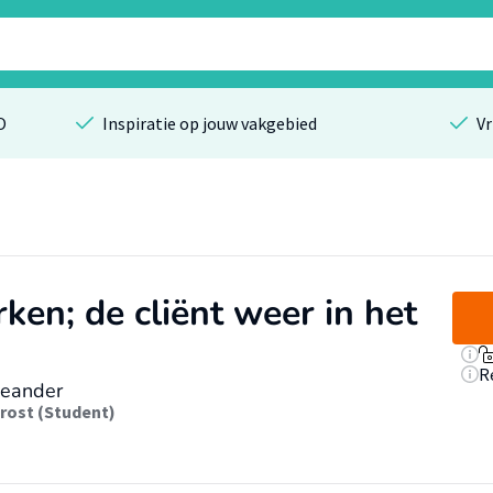
O
Inspiratie op jouw vakgebied
Vr
ken; de cliënt weer in het
R
Meander
Drost (Student)