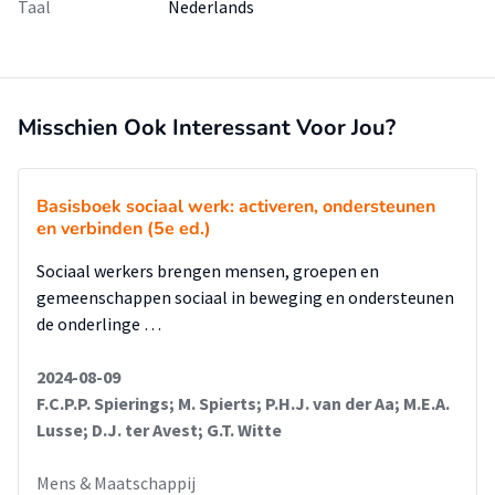
Taal
Nederlands
graag leren hoe ze beter met LHBTI+ jongeren om kunnen
gaan.
Ons onderzoek/rapport gaat verder in op die behoefte.
Allereerst gaan we door middel van literatuuronderzoek
bekijken wat maakt dat een sociaal werker zich onbekwaam
Misschien Ook Interessant Voor Jou?
voelt. Daarna nemen we interviews af met jongerenwerkers
van Stichting Welzijnsorganisatie Compaen (Compaen), de
organisatie waar wij onderzoek doen, en onderzoeken we
Basisboek sociaal werk: activeren, ondersteunen
hoe bekwaam zij zich voelen en wat zij missen om zich
en verbinden (5e ed.)
bekwaam te voelen. De vragen die wij stellen zijn gebaseerd
Sociaal werkers brengen mensen, groepen en
op uitkomsten van het onderzoek van KIS zoals eerder is
gemeenschappen sociaal in beweging en ondersteunen
beschreven. Voor de punten die ontbreken, wordt een
de onderlinge …
ontwerp bedacht.
2024-08-09
F.C.P.P. Spierings; M. Spierts; P.H.J. van der Aa; M.E.A.
Lusse; D.J. ter Avest; G.T. Witte
Mens & Maatschappij