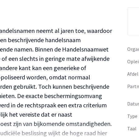
handelsnamen neemt al jaren toe, waardoor
 een beschrijvende handelsnaam
jkende namen. Binnen de Handelsnaamwet
Organ
e of een slechts in geringe mate afwijkende
Oplei
ndere kant kan een generieke of
Afdel
opoliseerd worden, omdat normaal
orden gebruikt. Toch kunnen beschrijvende
Partn
ieten. De exacte beschermingsomvang
Datu
 werd in de rechtspraak een extra criterium
ijk het vereiste dat er naast
Type
oest zijn van bijkomende omstandigheden.
Taal
diciële beslissing wijkt de hoge raad hier