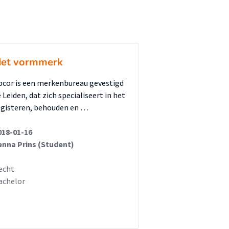
et vormmerk
bcor is een merkenbureau gevestigd
 Leiden, dat zich specialiseert in het
egisteren, behouden en …
018-01-16
enna Prins (Student)
echt
achelor