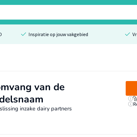
O
Inspiratie op jouw vakgebied
Vr
omvang van de
ndelsnaam
R
slissing inzake dairy partners