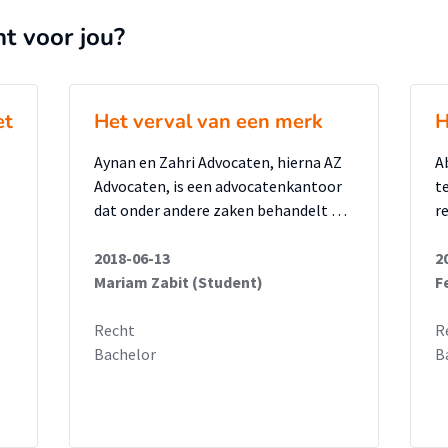
nt voor jou?
et
Het verval van een merk
H
Aynan en Zahri Advocaten, hierna AZ
A
Advocaten, is een advocatenkantoor
te
dat onder andere zaken behandelt …
r
2018-06-13
2
Mariam Zabit (Student)
F
Recht
R
Bachelor
B