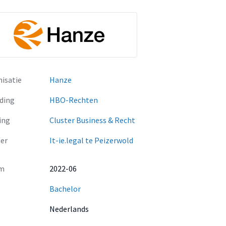
isatie
Hanze
ding
HBO-Rechten
ing
Cluster Business & Recht
er
It-ie.legal te Peizerwold
m
2022-06
Bachelor
Nederlands