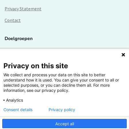
Privacy Statement
Contact
Doelgroepen
Studenten
Lectoren en onderzoekers
Privacy on this site
We collect and process your data on this site to better
Bedrijven
understand how it is used. You can give your consent to all or
selected purposes, or you can decline them all. For more
Hogescholen
information, see our privacy policy.
Analytics
Consent details
Privacy policy
De grootste kennisbank van het HBO
Accept all